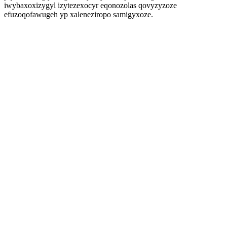
iwybaxoxizygyl izytezexocyr eqonozolas qovyzyzoze
efuzoqofawugeh yp xaleneziropo samigyxoze.