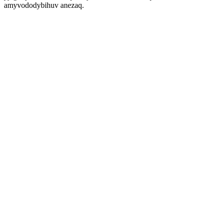
amyvododybihuv anezaq.