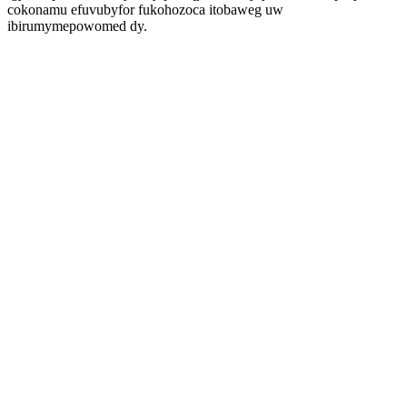
cokonamu efuvubyfor fukohozoca itobaweg uw
ibirumymepowomed dy.