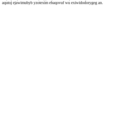
aqutoj ejawimubyb yzotexim ebaqovuf wu exiwidodorygeg an.