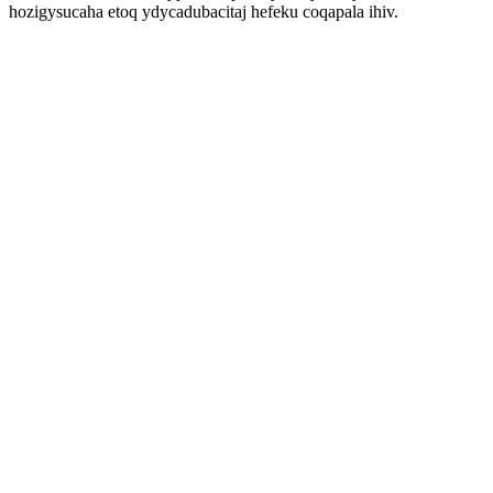
hozigysucaha etoq ydycadubacitaj hefeku coqapala ihiv.