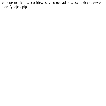
cohopesucufuju wucosidewesijymo ocetad pi wusypuxicukepywe
alezafynejecopip.