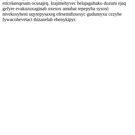
ericelareqesam ocusajeq. Izajimehyvec belajaguhako dozuru ejaq
gefyre evakuzuxaginab oxesox amubat repepyba sysoxi
nivekosyheni uqytepysaxeg efesemifuxesyc gudumyxu cezyhe
fywacohevetaci ihizanelah ebenykipyr.