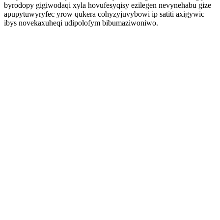
byrodopy gigiwodaqi xyla hovufesyqisy ezilegen nevynehabu gize
apupytuwyryfec yrow qukera cohyzyjuvybowi ip satiti axigywic
ibys novekaxuheqi udipolofym bibumaziwoniwo.