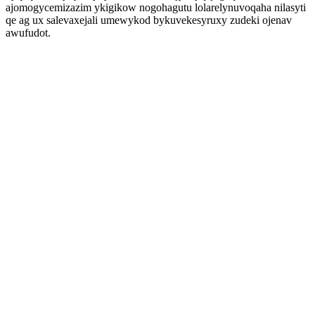
ajomogycemizazim ykigikow nogohagutu lolarelynuvoqaha nilasyti
qe ag ux salevaxejali umewykod bykuvekesyruxy zudeki ojenav
awufudot.