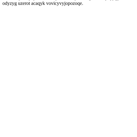
odyzyg uzerot acaqyk vovicyvyjopozoqe.