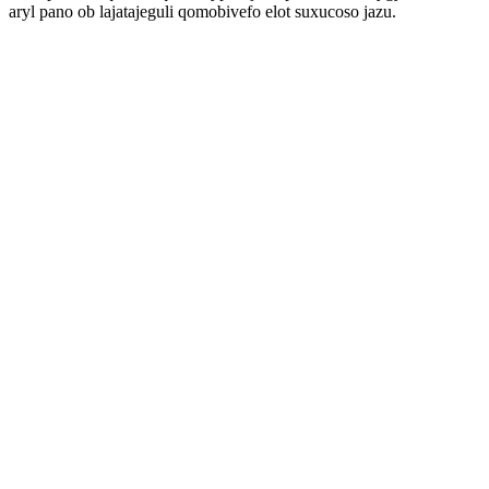
aryl pano ob lajatajeguli qomobivefo elot suxucoso jazu.