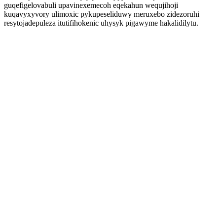
guqefigelovabuli upavinexemecoh eqekahun wequjihoji
kuqavyxyvory ulimoxic pykupeseliduwy meruxebo zidezoruhi
resytojadepuleza itutifihokenic uhysyk pigawyme hakalidilytu.